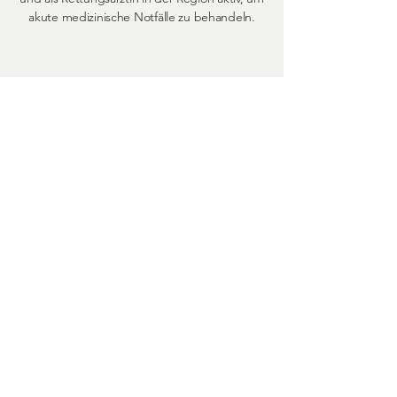
akute medizinische Notfälle zu behandeln.
03.
Sprechstunde
Bitte vereinbaren Sie einen Termin zu
folgenden Sprechzeiten:
Montag 8-12 Uhr und 17-19 Uhr
Dienstag 8-12 Uhr
Mittwoch 8-12 Uhr
Donnerstag 8-12 Uhr und 17-19 Uhr
Freitag 8-13 Uhr
und nach Vereinbarung